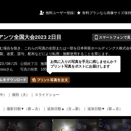
URIアルバム

★
無料ユーザー登録
有料プランなら画像サイズ保
📱
ンツ全国大会2023 2日目
スマートフォンで見
む場合を除き、これらの写真の全部または一部を日本和装ホールディングス株式会
製、改変、貸与、配布などにより転用・無断使用することを禁じます。
お気に入りの写真を手元に残しませんか？
23 / 08 / 25
公開終了日
無期限
イベントの期間
---
プリント写真をポストにお届けします
asouさん
写真の枚数
1056 / 2000枚
中）
｜
個別（大）
｜
スライドショー
）
｜
撮影日順▼（新→古）
｜
追加日順▲（古→新）
｜
追加日順▼（新→古）