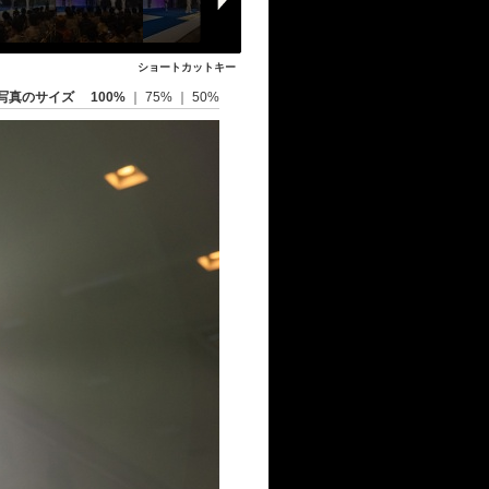
ショートカットキー
写真のサイズ
100%
｜
75%
｜
50%