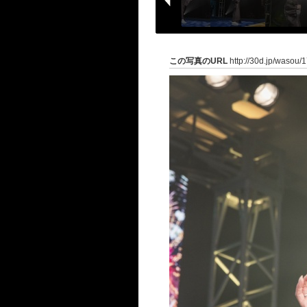
この写真のURL
http://30d.jp/wasou/