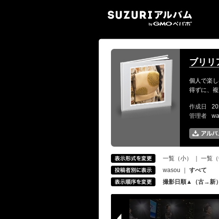
SUZ
ブリリア
個人で楽し
得ずに、複
作成日
20
管理者
w
一覧（小）
｜
一覧（
wasou
｜
すべて
撮影日順▲（古→新