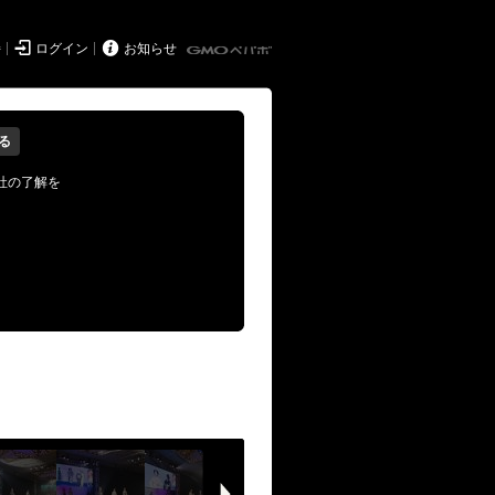


持
ログイン
お知らせ
る
社の了解を