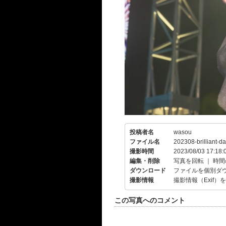
投稿者名
wasou
ファイル名
202308-brilliant-d
撮影時間
2023/08/03 17:18:
編集・削除
写真を回転
｜
時間
ダウンロード
ファイルを個別ダ
撮影情報
撮影情報（Exif）
この写真へのコメント