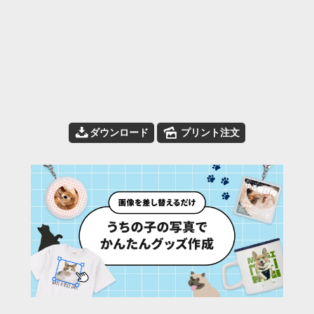
📥
🌄
ダウンロード
プリント注文