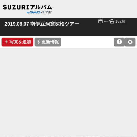
📅
🌄
---
182枚
2019.08.07 南伊豆洞窟探検ツアー
➕
⚡

⚙
写真を追加
更新情報