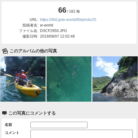
66
/ 182 枚
URL:
https://30d.jp/w-world/80/photo/25
投稿者名:
w-world
ファイル名:
DSCF2950.JPG
撮影日時:
2019/08/07 12:02:48
🌄
このアルバムの他の写真

この写真にコメントする
名前
コメント