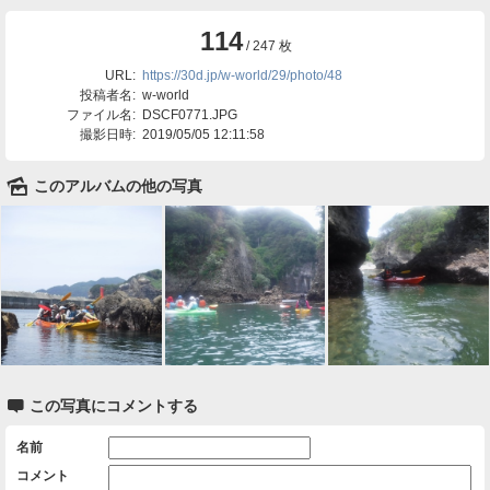
114
/ 247 枚
URL:
https://30d.jp/w-world/29/photo/48
投稿者名:
w-world
ファイル名:
DSCF0771.JPG
撮影日時:
2019/05/05 12:11:58
🌄
このアルバムの他の写真

この写真にコメントする
名前
コメント