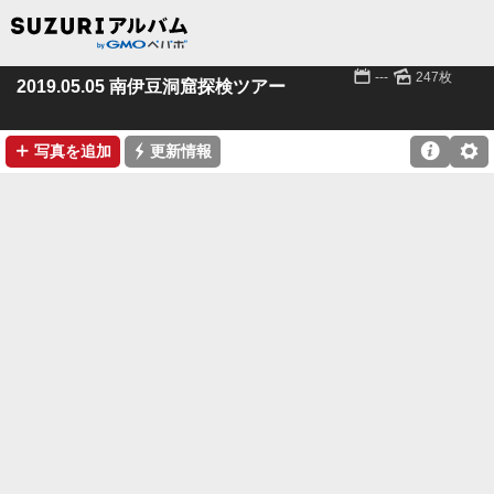
📅
🌄
---
247枚
2019.05.05 南伊豆洞窟探検ツアー
➕
⚡

⚙
写真を追加
更新情報