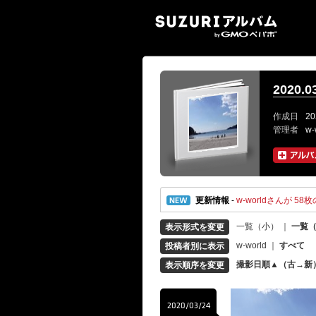
SUZ
2020
作成日
20
管理者
w-
更新情報
-
w-worldさんが 58枚
一覧（小）
｜
一覧
表示形式を変更
w-world
｜
すべて
投稿者別に表示
撮影日順▲（古→新
表示順序を変更
2020/03/24