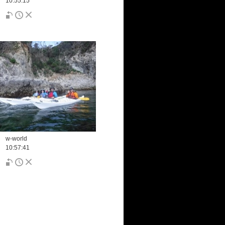
10:55:15
w-world
10:57:41