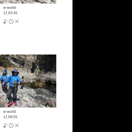
w-world
11:03:45
w-world
11:09:55