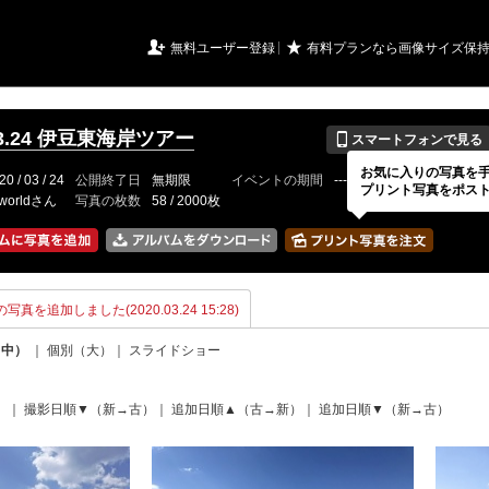
URIアルバム

★
無料ユーザー登録
有料プランなら画像サイズ保
📱
.03.24 伊豆東海岸ツアー
スマートフォンで見る
お気に入りの写真を
20 / 03 / 24
公開終了日
無期限
イベントの期間
---
プリント写真をポス
worldさん
写真の枚数
58 / 2000枚
の写真を追加しました(2020.03.24 15:28)
（中）
｜
個別（大）
｜
スライドショー
）
｜
撮影日順▼（新→古）
｜
追加日順▲（古→新）
｜
追加日順▼（新→古）