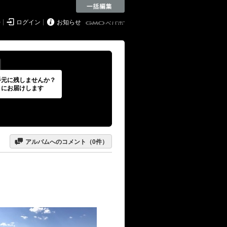


持
ログイン
お知らせ
手元に残しませんか？
トにお届けします

アルバムへのコメント（
0
件）