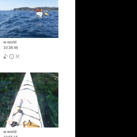
w-world
10:38:46
w-world