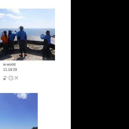
w-world
11:18:29