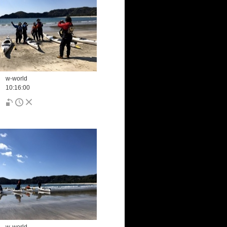
w-world
10:16:00