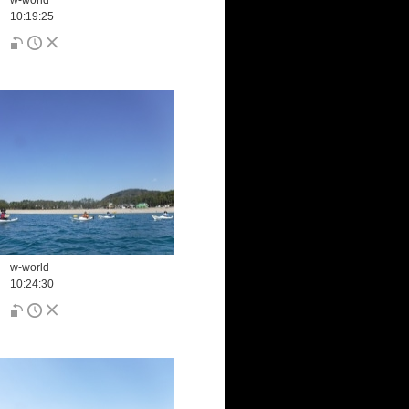
w-world
10:19:25
w-world
10:24:30