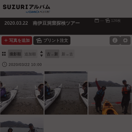
📅
🌄
---
126枚
2020.03.22 南伊豆洞窟探検ツアー
➕
🌄

⚙
写真を追加
プリント注文
⚏

撮影順
追加順
古→新
新→古
🕔
2020/03/22 10:00