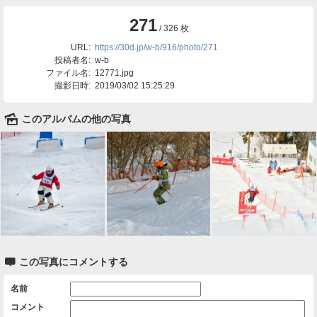
271
/ 326 枚
URL:
https://30d.jp/w-b/916/photo/271
投稿者名:
w-b
ファイル名:
12771.jpg
撮影日時:
2019/03/02 15:25:29
🌄
このアルバムの他の写真

この写真にコメントする
名前
コメント