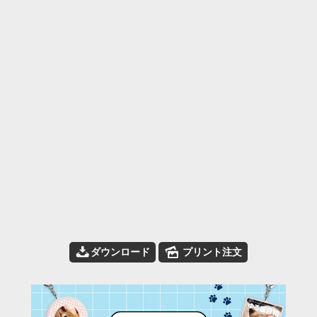
📥
🌄
ダウンロード
プリント注文