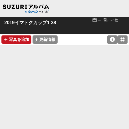
📅
🌄
---
326枚
2019イマトクカップ1-38
➕
⚡

⚙
写真を追加
更新情報