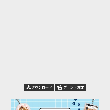
📥
🌄
ダウンロード
プリント注文