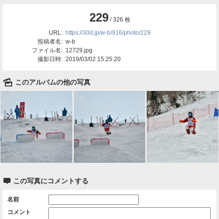
229
/ 326 枚
URL:
https://30d.jp/w-b/916/photo/229
投稿者名:
w-b
ファイル名:
12729.jpg
撮影日時:
2019/03/02 15:25:20
🌄
このアルバムの他の写真

この写真にコメントする
名前
コメント