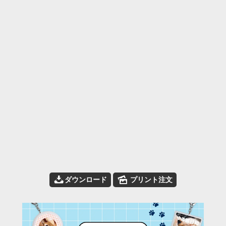
📥
🌄
ダウンロード
プリント注文