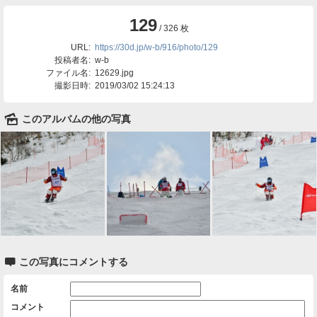
129
/ 326 枚
URL:
https://30d.jp/w-b/916/photo/129
投稿者名:
w-b
ファイル名:
12629.jpg
撮影日時:
2019/03/02 15:24:13
🌄
このアルバムの他の写真

この写真にコメントする
名前
コメント