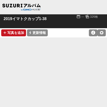
📅
🌄
---
326枚
2019イマトクカップ1-38
➕
⚡

⚙
写真を追加
更新情報