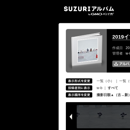
SUZ
2019
作成日
20
管理者
w
一覧（小）
｜
一覧（
w-b
｜
すべて
撮影日順▲（古→新