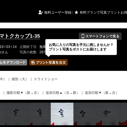
URIアルバム

★
無料ユーザー登録
有料プランで写真プリントお
📱
イマトクカップ1-35
スマートフォンで見る
お気に入りの写真を手元に残しませんか？
19 / 03 / 14
公開終了日
無期限
イベントの期間
---
プリント写真をポストにお届けします
-bさん
写真の枚数
287 / 2000枚
中）
｜
個別（大）
｜
スライドショー
）
｜
撮影日順▼（新→古）
｜
追加日順▲（古→新）
｜
追加日順▼（新→古）