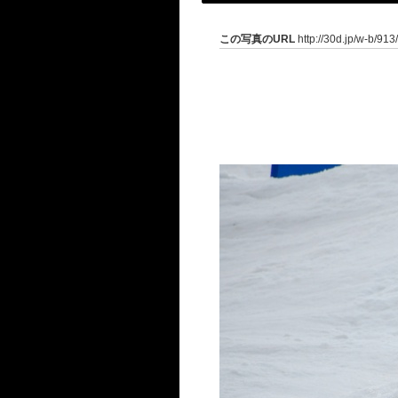
この写真のURL
http://30d.jp/w-b/913