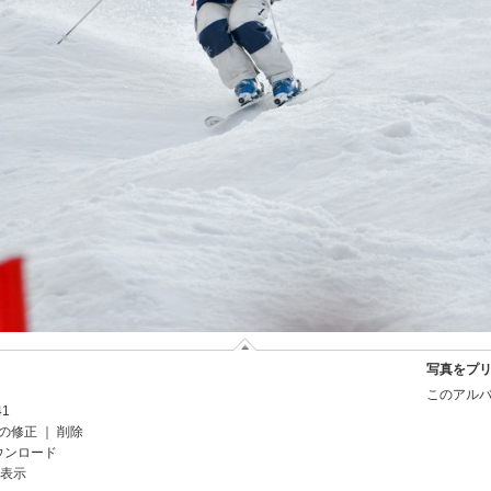
写真をプ
このアルバ
41
の修正
｜
削除
ウンロード
を表示