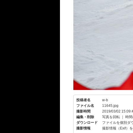
投稿者名
w-b
ファイル名
11645.jpg
撮影時間
2019/03/02 15:09:
編集・削除
写真を回転
｜
時間
ダウンロード
ファイルを個別ダ
撮影情報
撮影情報（Exif）