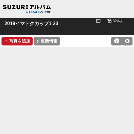
📅
🌄
---
324枚
2019イマトクカップ1-23
➕
⚡

⚙
写真を追加
更新情報