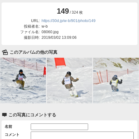
149
/ 324 枚
URL:
https://30d.jp/w-b/901/photo/149
投稿者名:
w-b
ファイル名:
08060.jpg
撮影日時:
2019/03/02 13:09:06
🌄
このアルバムの他の写真

この写真にコメントする
名前
コメント