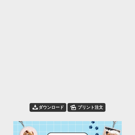
📥
🌄
ダウンロード
プリント注文