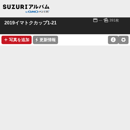
📅
🌄
---
391枚
2019イマトクカップ1-21
➕
⚡

⚙
写真を追加
更新情報