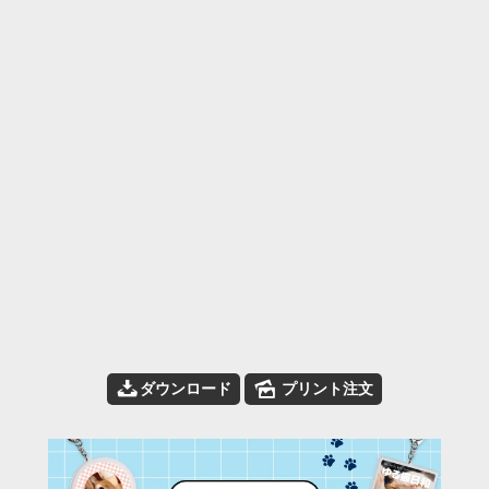
📥
🌄
ダウンロード
プリント注文