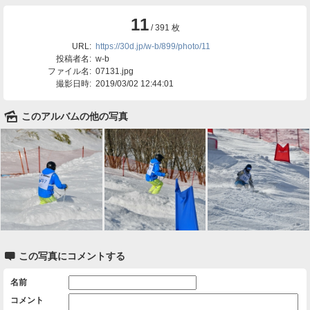
11
/ 391 枚
URL:
https://30d.jp/w-b/899/photo/11
投稿者名:
w-b
ファイル名:
07131.jpg
撮影日時:
2019/03/02 12:44:01
🌄
このアルバムの他の写真

この写真にコメントする
名前
コメント