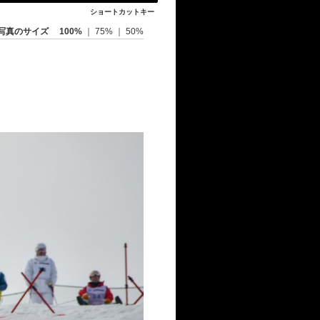
ショートカットキー
写真のサイズ
100%
｜
75%
｜
50%