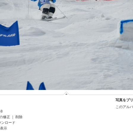
写真をプ
このアルバ
48
の修正
｜
削除
ウンロード
を表示