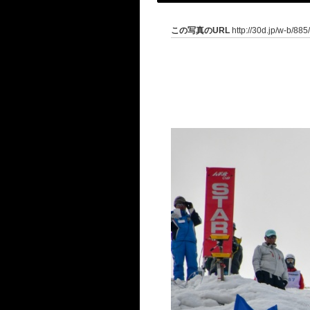
この写真のURL
http://30d.jp/w-b/885