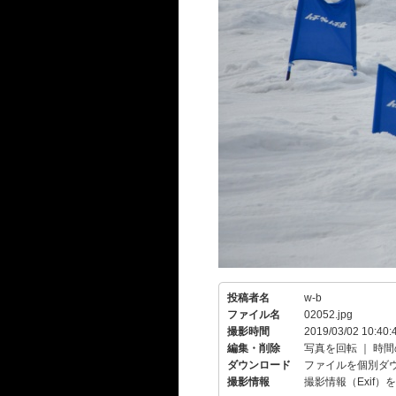
投稿者名
w-b
ファイル名
02052.jpg
撮影時間
2019/03/02 10:40:
編集・削除
写真を回転
｜
時間
ダウンロード
ファイルを個別ダ
撮影情報
撮影情報（Exif）