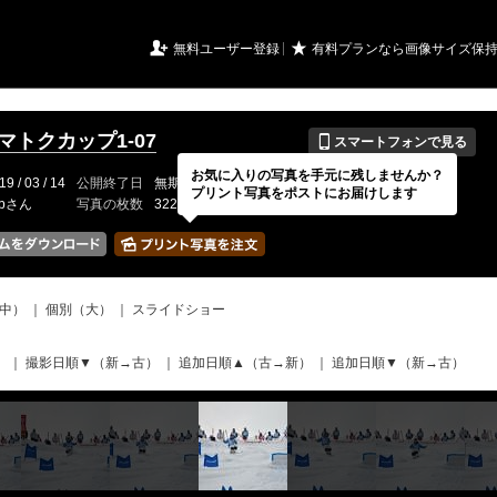
URIアルバム

★
無料ユーザー登録
有料プランなら画像サイズ保
📱
イマトクカップ1-07
スマートフォンで見る
お気に入りの写真を手元に残しませんか？
19 / 03 / 14
公開終了日
無期限
イベントの期間
---
プリント写真をポストにお届けします
-bさん
写真の枚数
322 / 2000枚
中）
｜
個別（大）
｜
スライドショー
）
｜
撮影日順▼（新→古）
｜
追加日順▲（古→新）
｜
追加日順▼（新→古）