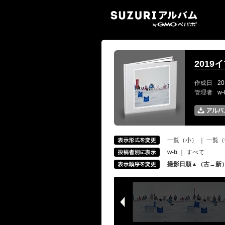
SUZ
2019
作成日
20
管理者
w
一覧（小）
｜
一覧（
w-b
｜
すべて
撮影日順▲（古→新