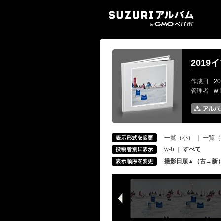
SUZ
2019
作成日
20
管理者
w
一覧（小）
｜
一覧（
w-b
｜
すべて
撮影日順▲（古→新