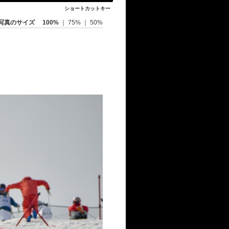
ショートカットキー
写真のサイズ
100%
｜
75%
｜
50%