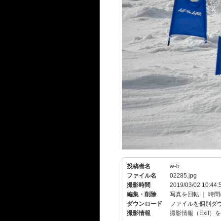
投稿者名
w-b
ファイル名
02285.jpg
撮影時間
2019/03/02 10:44:
編集・削除
写真を回転
｜
時間
ダウンロード
ファイルを個別ダ
撮影情報
撮影情報（Exif）