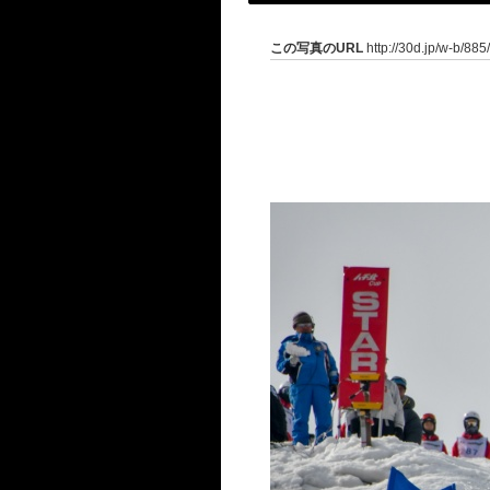
この写真のURL
http://30d.jp/w-b/88