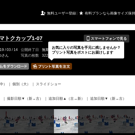
URIアルバム

★
無料ユーザー登録
有料プランなら画像サイズ保
📱
イマトクカップ1-07
スマートフォンで見る
お気に入りの写真を手元に残しませんか？
19 / 03 / 14
公開終了日
無期限
イベントの期間
---
プリント写真をポストにお届けします
-bさん
写真の枚数
322 / 2000枚
中）
｜
個別（大）
｜
スライドショー
）
｜
撮影日順▼（新→古）
｜
追加日順▲（古→新）
｜
追加日順▼（新→古）