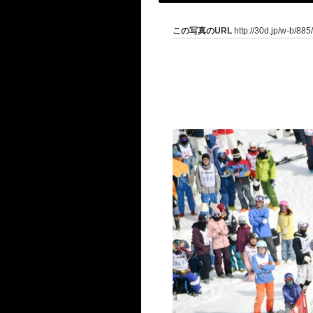
この写真のURL
http://30d.jp/w-b/88