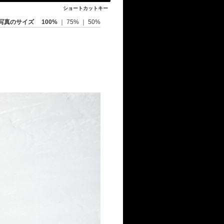
ショートカットキー
写真のサイズ
100%
｜
75%
｜
50%