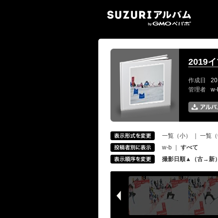
SUZ
2019
作成日
20
管理者
w
一覧（小）
｜
一覧（
w-b
｜
すべて
撮影日順▲（古→新