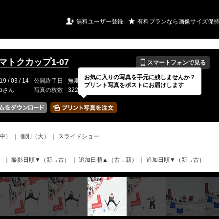
URIアルバム

★
無料ユーザー登録
有料プランなら画像サイズ保
📱
イマトクカップ1-07
スマートフォンで見る
お気に入りの写真を手元に残しませんか？
19 / 03 / 14
公開終了日
無期限
イベントの期間
---
プリント写真をポストにお届けします
-bさん
写真の枚数
322 / 2000枚
中）
｜
個別（大）
｜
スライドショー
）
｜
撮影日順▼（新→古）
｜
追加日順▲（古→新）
｜
追加日順▼（新→古）