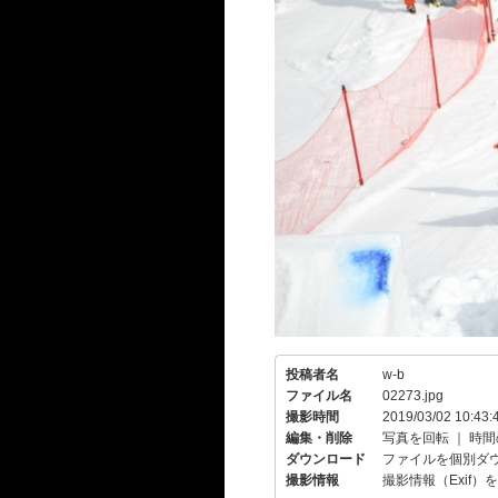
投稿者名
w-b
ファイル名
02273.jpg
撮影時間
2019/03/02 10:43:
編集・削除
写真を回転
｜
時間
ダウンロード
ファイルを個別ダ
撮影情報
撮影情報（Exif）