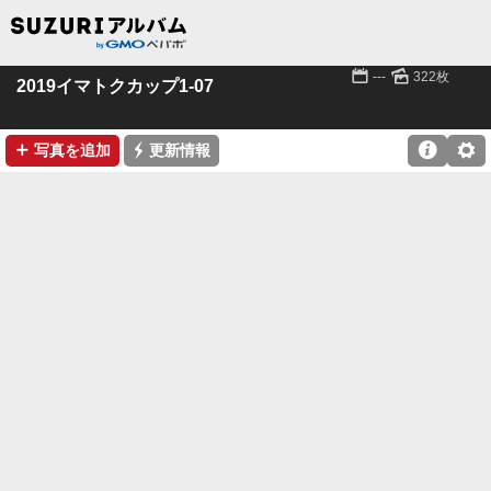
📅
🌄
---
322枚
2019イマトクカップ1-07
➕
⚡

⚙
写真を追加
更新情報