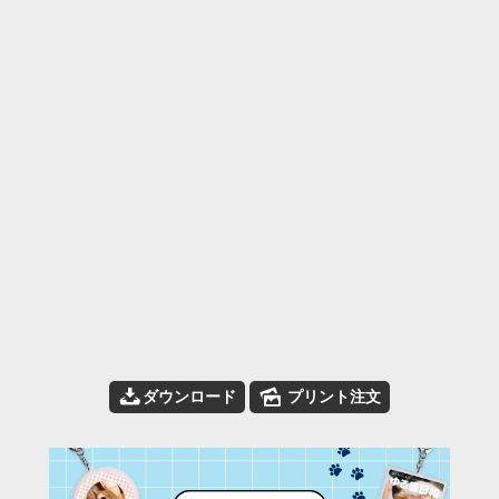
📥
🌄
ダウンロード
プリント注文