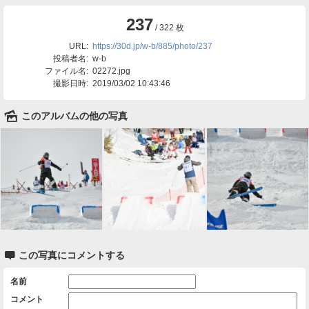
237
/ 322 枚
URL:
https://30d.jp/w-b/885/photo/237
投稿者名:
w-b
ファイル名:
02272.jpg
撮影日時:
2019/03/02 10:43:46
🌄
このアルバムの他の写真

この写真にコメントする
名前
コメント