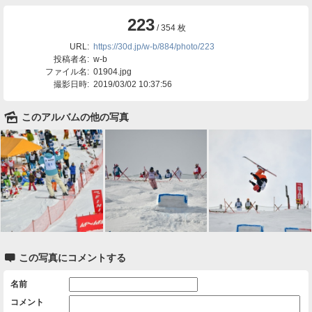
223
/ 354 枚
URL:
https://30d.jp/w-b/884/photo/223
投稿者名:
w-b
ファイル名:
01904.jpg
撮影日時:
2019/03/02 10:37:56
🌄
このアルバムの他の写真

この写真にコメントする
名前
コメント