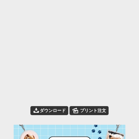
📥
🌄
ダウンロード
プリント注文