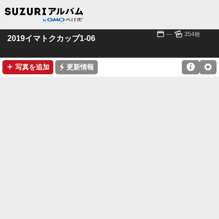
📅
🌄
---
354枚
2019イマトクカップ1-06
➕
⚡

⚙
写真を追加
更新情報