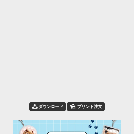
📥
🌄
ダウンロード
プリント注文