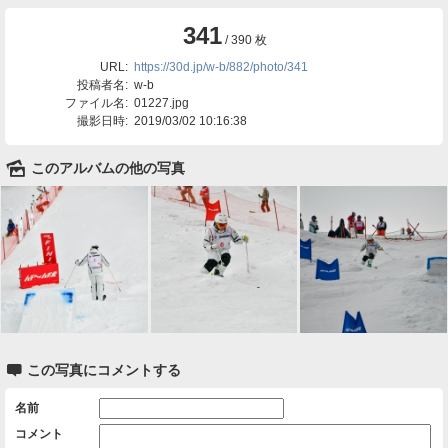
341
/ 390 枚
URL:
https://30d.jp/w-b/882/photo/341
投稿者名:
w-b
ファイル名:
01227.jpg
撮影日時:
2019/03/02 10:16:38
🌄
このアルバムの他の写真

この写真にコメントする
名前
コメント