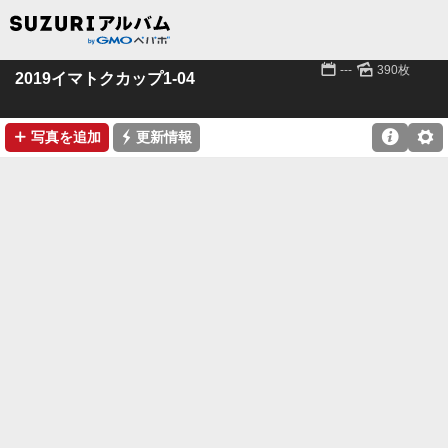
📅
🌄
---
390枚
2019イマトクカップ1-04
➕
⚡

⚙
写真を追加
更新情報