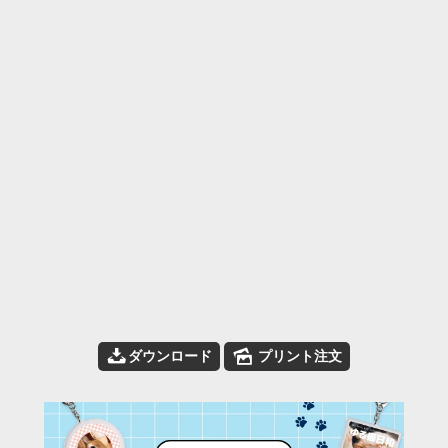
📥
🌄
ダウンロード
プリント注文