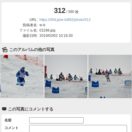
312
/ 390 枚
URL:
https://30d.jp/w-b/882/photo/312
投稿者名:
w-b
ファイル名:
01198.jpg
撮影日時:
2019/03/02 10:16:30
🌄
このアルバムの他の写真

この写真にコメントする
名前
コメント