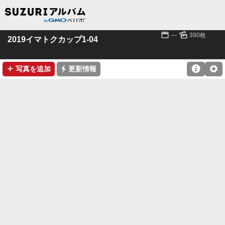
📅
🌄
---
390枚
2019イマトクカップ1-04
➕
⚡

⚙
写真を追加
更新情報