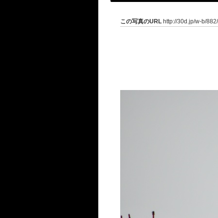
この写真のURL
http://30d.jp/w-b/88