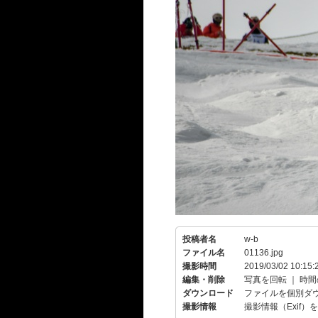
投稿者名
w-b
ファイル名
01136.jpg
撮影時間
2019/03/02 10:15:
編集・削除
写真を回転
｜
時間
ダウンロード
ファイルを個別ダ
撮影情報
撮影情報（Exif）