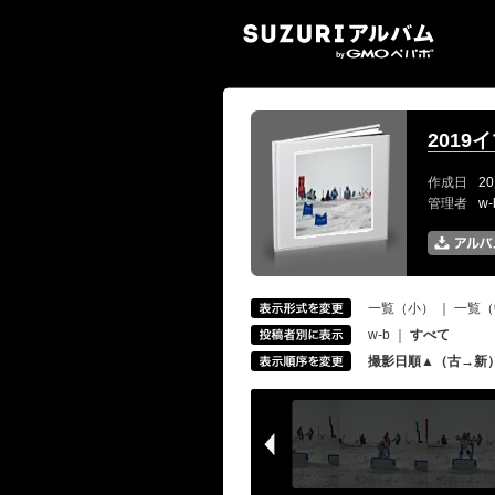
SUZ
2019
作成日
20
管理者
w
一覧（小）
｜
一覧（
w-b
｜
すべて
撮影日順▲（古→新