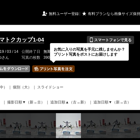
URIアルバム

★
無料ユーザー登録
有料プランなら画像サイズ保
📱
イマトクカップ1-04
スマートフォンで見る
お気に入りの写真を手元に残しませんか？
19 / 03 / 14
公開終了日
無期限
イベントの期間
---
プリント写真をポストにお届けします
-bさん
写真の枚数
390 / 2000枚
中）
｜
個別（大）
｜
スライドショー
）
｜
撮影日順▼（新→古）
｜
追加日順▲（古→新）
｜
追加日順▼（新→古）