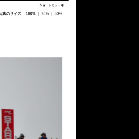
ショートカットキー
写真のサイズ
100%
｜
75%
｜
50%