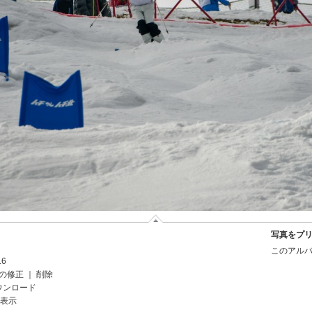
写真をプ
このアルバ
16
の修正
｜
削除
ウンロード
を表示