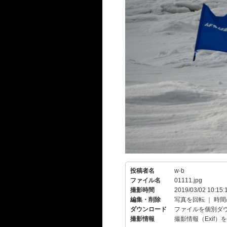
投稿者名
w-b
ファイル名
01111.jpg
撮影時間
2019/03/02 10:15:
編集・削除
写真を回転
｜
時間
ダウンロード
ファイルを個別ダ
撮影情報
撮影情報（Exif）