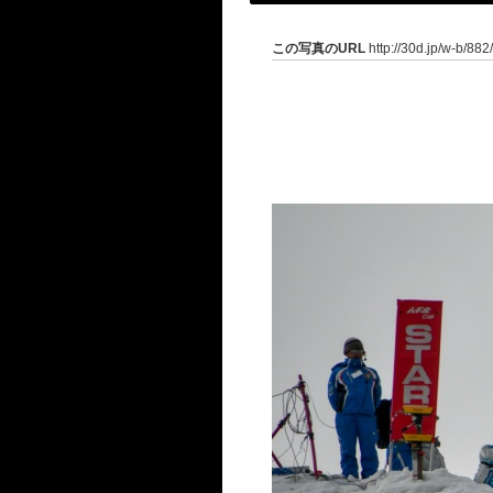
この写真のURL
http://30d.jp/w-b/88