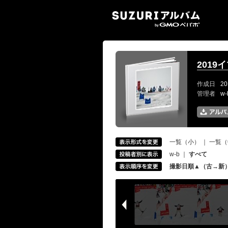
SUZ
2019
作成日
20
管理者
w
一覧（小）
｜
一覧（
w-b
｜
すべて
撮影日順▲（古→新