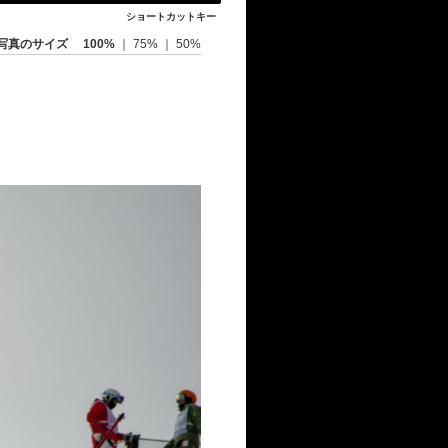
ショートカットキー
写真のサイズ
100%
｜
75%
｜
50%