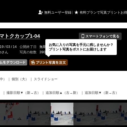
URIアルバム

★
無料ユーザー登録
有料プランで写真プリントお
📱
イマトクカップ1-04
スマートフォンで見る
お気に入りの写真を手元に残しませんか？
19 / 03 / 14
公開終了日
無期限
イベントの期間
---
プリント写真をポストにお届けします
-bさん
写真の枚数
390 / 2000枚
中）
｜
個別（大）
｜
スライドショー
）
｜
撮影日順▼（新→古）
｜
追加日順▲（古→新）
｜
追加日順▼（新→古）