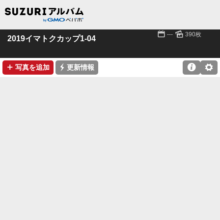
📅
🌄
---
390枚
2019イマトクカップ1-04
➕
⚡

⚙
写真を追加
更新情報