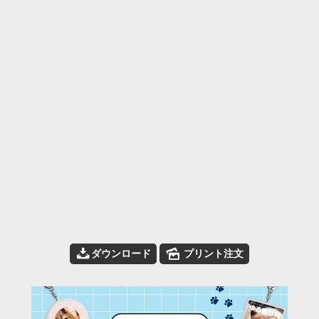
📥
🌄
ダウンロード
プリント注文