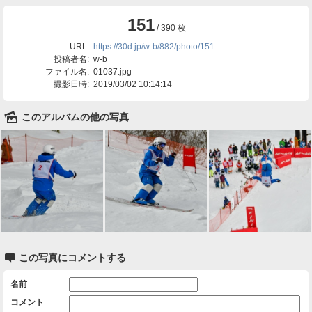
151
/ 390 枚
URL:
https://30d.jp/w-b/882/photo/151
投稿者名:
w-b
ファイル名:
01037.jpg
撮影日時:
2019/03/02 10:14:14
🌄
このアルバムの他の写真

この写真にコメントする
名前
コメント