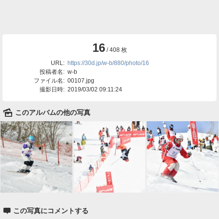
16
/ 408 枚
URL:
https://30d.jp/w-b/880/photo/16
投稿者名:
w-b
ファイル名:
00107.jpg
撮影日時:
2019/03/02 09:11:24
🌄
このアルバムの他の写真

この写真にコメントする