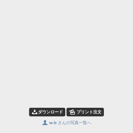
📥
🌄
ダウンロード
プリント注文
👤
w-b
さんの写真一覧へ