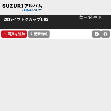
📅
🌄
---
408枚
2019イマトクカップ1-02
➕
⚡

⚙
写真を追加
更新情報