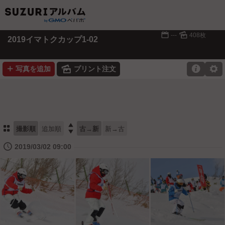
📅
🌄
---
408枚
2019イマトクカップ1-02
➕
🌄

⚙
写真を追加
プリント注文
⚏

撮影順
追加順
古→新
新→古
🕔
2019/03/02 09:00