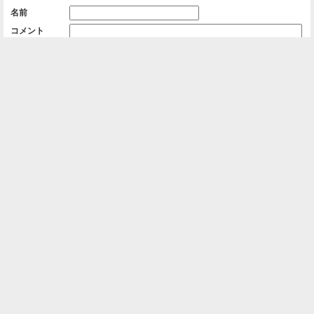
名前
コメント
削除用パスワード

一覧に戻る
Android™ アプリのインストール
Android™ からオンラインアルバムの作成・編
集、共有ができます。
インストール
⌂
📕
ホーム
アルバムを作成