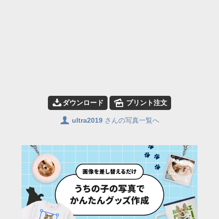
📥
🌄
ダウンロード
プリント注文
👤
ultra2019
さんの写真一覧へ