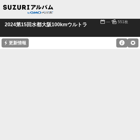
📅
🌄
---
551枚
2024第15回水都大阪100kmウルトラ
⚡

⚙
更新情報