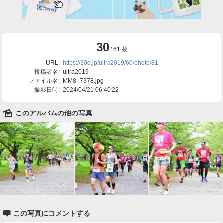
30
/ 61 枚
URL:
https://30d.jp/ultra2019/60/photo/81
投稿者名:
ultra2019
ファイル名:
MM8_7378.jpg
撮影日時:
2024/04/21 06:40:22
🌄
このアルバムの他の写真

この写真にコメントする