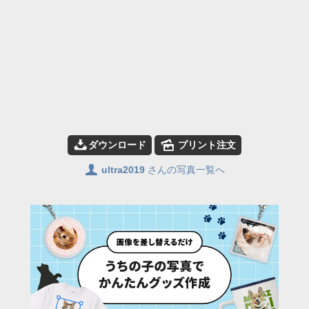
📥
🌄
ダウンロード
プリント注文
👤
ultra2019
さんの写真一覧へ