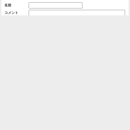
名前
コメント
削除用パスワード

一覧に戻る
Android™ アプリのインストール
Android™ からオンラインアルバムの作成・編
集、共有ができます。
インストール
⌂
📕
ホーム
アルバムを作成