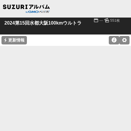
📅
🌄
---
551枚
2024第15回水都大阪100kmウルトラ
⚡

⚙
更新情報