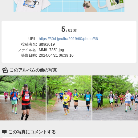
5
/ 61 枚
URL:
https://30d.jp/ultra2019/60/photo/56
投稿者名:
ultra2019
ファイル名:
MM8_7351.jpg
撮影日時:
2024/04/21 06:39:10
🌄
このアルバムの他の写真

この写真にコメントする