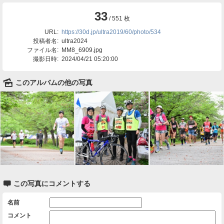
33
/ 551 枚
URL:
https://30d.jp/ultra2019/60/photo/534
投稿者名:
ultra2024
ファイル名:
MM8_6909.jpg
撮影日時:
2024/04/21 05:20:00
🌄
このアルバムの他の写真

この写真にコメントする
名前
コメント