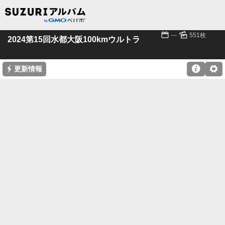
📅
🌄
---
551枚
2024第15回水都大阪100kmウルトラ
⚡

⚙
更新情報