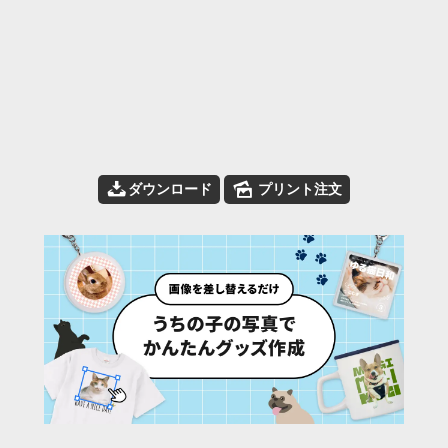
📥
🌄
ダウンロード
プリント注文