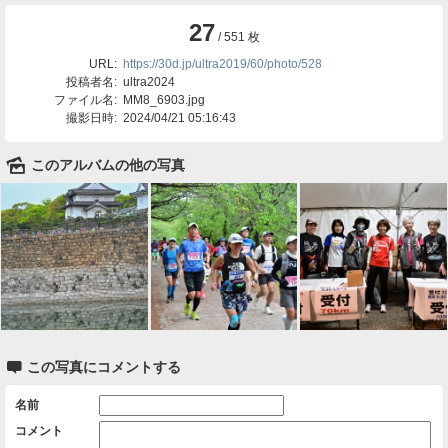
27
/ 551 枚
URL:
https://30d.jp/ultra2019/60/photo/528
投稿者名:
ultra2024
ファイル名:
MM8_6903.jpg
撮影日時:
2024/04/21 05:16:43
🌄
このアルバムの他の写真

この写真にコメントする
名前
コメント