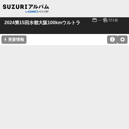
📅
🌄
---
551枚
2024第15回水都大阪100kmウルトラ
⚡

⚙
更新情報