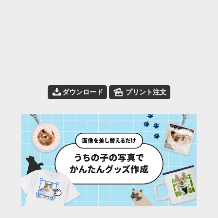
📥
🌄
ダウンロード
プリント注文