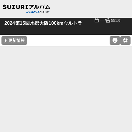
📅
🌄
---
551枚
2024第15回水都大阪100kmウルトラ
⚡

⚙
更新情報