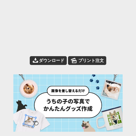
📥
🌄
ダウンロード
プリント注文