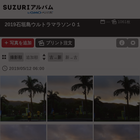
📅
🌄
---
1061枚
2019石垣島ウルトラマラソン０１
➕
🌄

⚙
写真を追加
プリント注文
⚏

撮影順
追加順
古→新
新→古
🕔
2019/05/12 06:00