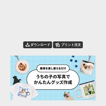
📥
🌄
ダウンロード
プリント注文