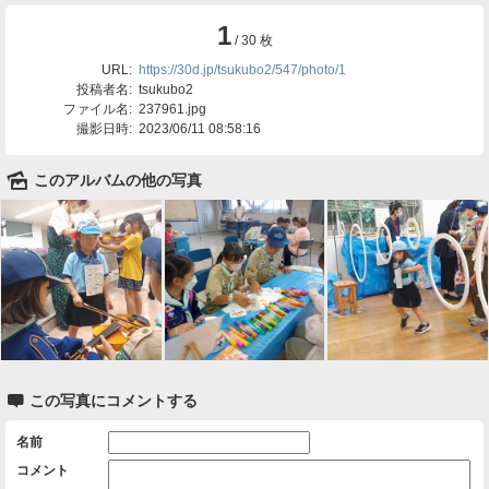
1
/ 30 枚
URL:
https://30d.jp/tsukubo2/547/photo/1
投稿者名:
tsukubo2
ファイル名:
237961.jpg
撮影日時:
2023/06/11 08:58:16
🌄
このアルバムの他の写真

この写真にコメントする
名前
コメント