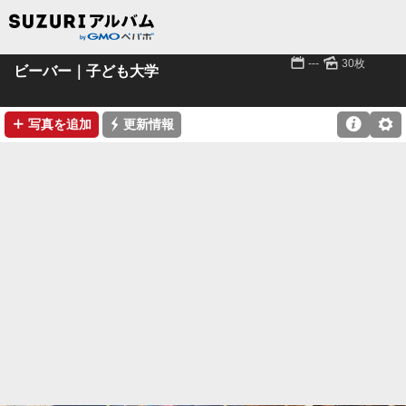
📅
🌄
---
30枚
ビーバー｜子ども大学
➕
⚡

⚙
写真を追加
更新情報