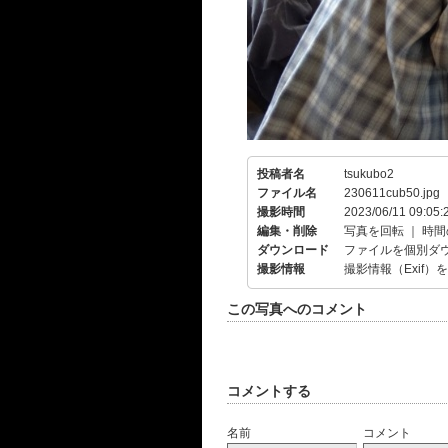
投稿者名
tsukubo2
ファイル名
230611cub50.jpg
撮影時間
2023/06/11 09:05:
編集・削除
写真を回転
｜
時間
ダウンロード
ファイルを個別ダ
撮影情報
撮影情報（Exif）
この写真へのコメント
コメントする
名前
コメント