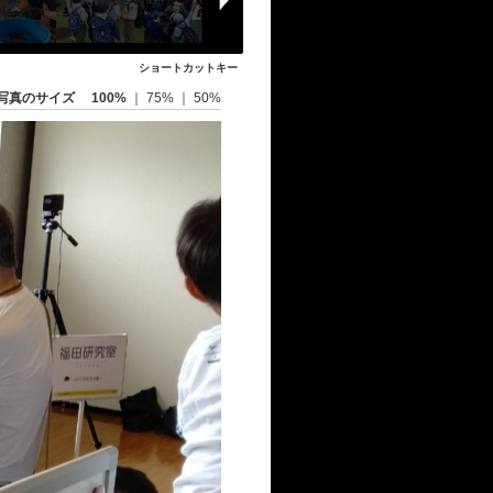
ショートカットキー
写真のサイズ
100%
｜
75%
｜
50%