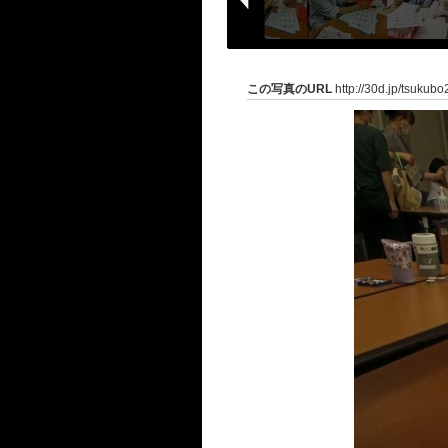
この写真のURL
http://30d.jp/tsukub