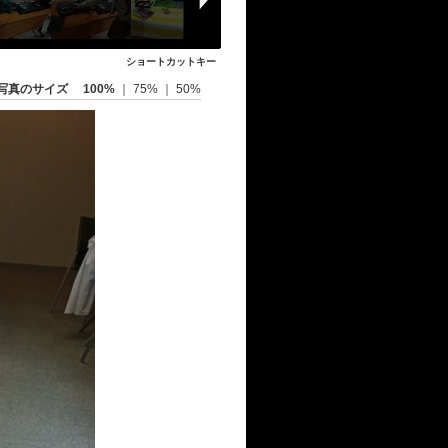
ショートカットキー
写真のサイズ
100%
｜
75%
｜
50%