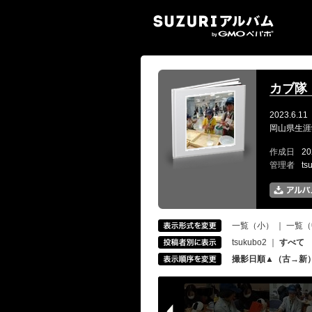
SUZ
カブ隊
2023.6.11
岡山県生涯
作成日
20
管理者
ts
一覧（小）
｜
一覧（
tsukubo2
｜
すべて
撮影日順▲（古→新