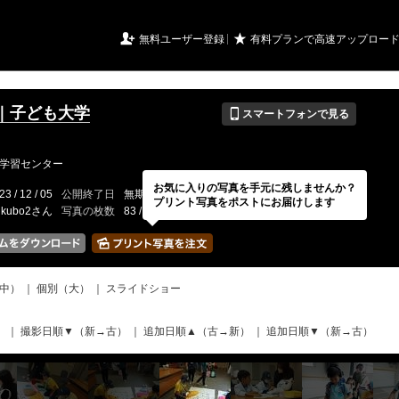
URIアルバム

★
無料ユーザー登録
有料プランで高速アップロー
📱
｜子ども大学
スマートフォンで見る
学習センター
お気に入りの写真を手元に残しませんか？
23 / 12 / 05
公開終了日
無期限
イベントの期間
---
プリント写真をポストにお届けします
ukubo2さん
写真の枚数
83 / 2000枚
中）
｜
個別（大）
｜
スライドショー
）
｜
撮影日順▼（新→古）
｜
追加日順▲（古→新）
｜
追加日順▼（新→古）