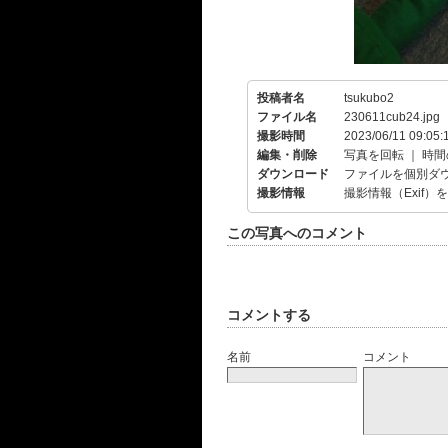
投稿者名
tsukubo2
ファイル名
230611cub24.jpg
撮影時間
2023/06/11 09:05:
編集・削除
写真を回転
｜
時間
ダウンロード
ファイルを個別ダ
撮影情報
撮影情報（Exif）
この写真へのコメント
コメントする
名前
コメント