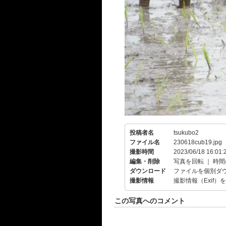
投稿者名
tsukubo2
ファイル名
230618cub19.jpg
撮影時間
2023/06/18 16:01:
編集・削除
写真を回転
｜
時間
ダウンロード
ファイルを個別ダ
撮影情報
撮影情報（Exif）
この写真へのコメント