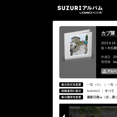
SUZ
カブ隊
2023.6.18
佐々木氏圃
作成日
20
管理者
ts
一覧（小）
｜
一覧（
tsukubo2
｜
すべて
撮影日順▲（古→新