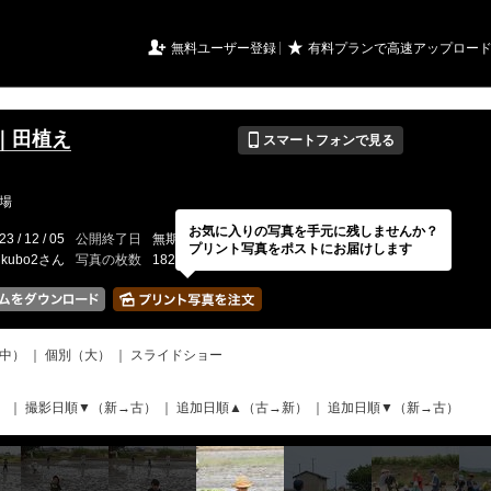
URIアルバム

★
無料ユーザー登録
有料プランで高速アップロー
📱
｜田植え
スマートフォンで見る
場
お気に入りの写真を手元に残しませんか？
23 / 12 / 05
公開終了日
無期限
イベントの期間
---
プリント写真をポストにお届けします
ukubo2さん
写真の枚数
182 / 2000枚
中）
｜
個別（大）
｜
スライドショー
）
｜
撮影日順▼（新→古）
｜
追加日順▲（古→新）
｜
追加日順▼（新→古）