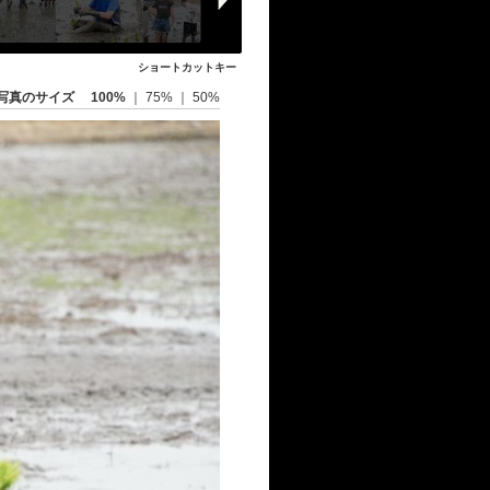
ショートカットキー
写真のサイズ
100%
｜
75%
｜
50%