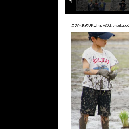
この写真のURL
http://30d.jp/tsukub