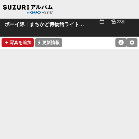
📅
🌄
---
22枚
ボーイ隊｜まちかど博物館ライトアップ3
➕
⚡

⚙
写真を追加
更新情報