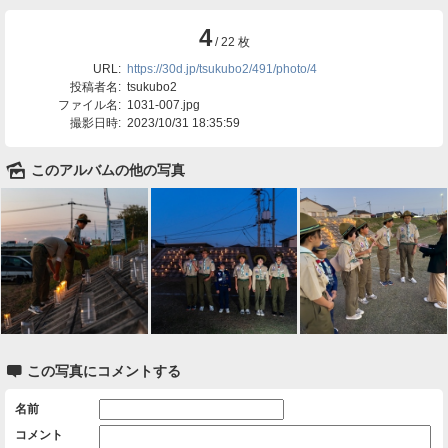
4
/ 22 枚
URL:
https://30d.jp/tsukubo2/491/photo/4
投稿者名:
tsukubo2
ファイル名:
1031-007.jpg
撮影日時:
2023/10/31 18:35:59
🌄
このアルバムの他の写真

この写真にコメントする
名前
コメント