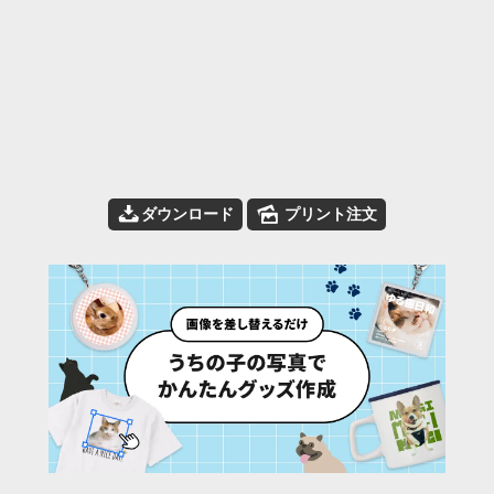
📥
🌄
ダウンロード
プリント注文