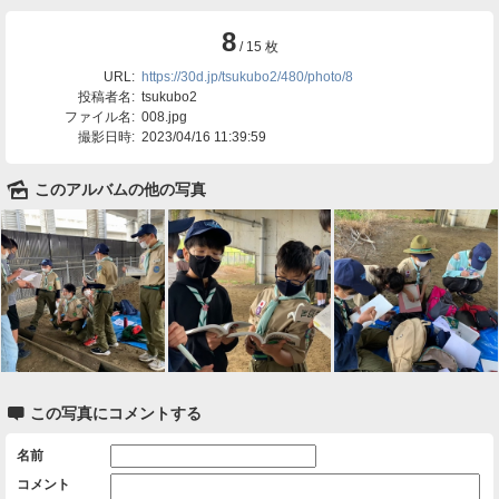
8
/ 15 枚
URL:
https://30d.jp/tsukubo2/480/photo/8
投稿者名:
tsukubo2
ファイル名:
008.jpg
撮影日時:
2023/04/16 11:39:59
🌄
このアルバムの他の写真

この写真にコメントする
名前
コメント