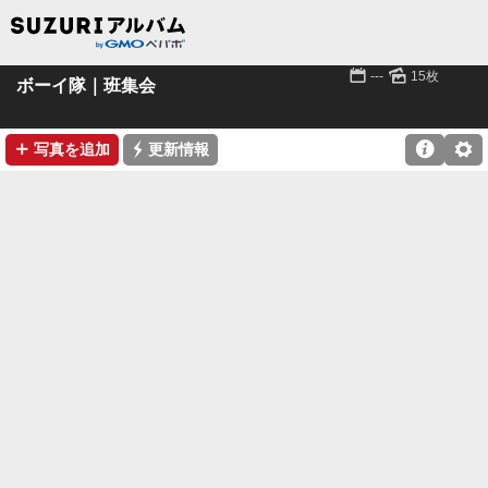
📅
🌄
---
15枚
ボーイ隊｜班集会
➕
⚡

⚙
写真を追加
更新情報