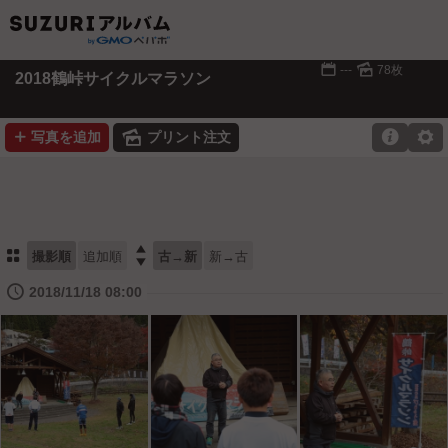
📅
🌄
---
78枚
2018鶴峠サイクルマラソン
➕
🌄

⚙
写真を追加
プリント注文
⚏

撮影順
追加順
古→新
新→古
🕔
2018/11/18 08:00