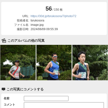
56
/ 150 枚
URL:
https://30d.jp/tsrukosora/7/photo/72
投稿者名:
tsrukosora
ファイル名:
image.jpg
撮影日時:
2024/06/09 09:55:39
🌄
このアルバムの他の写真

この写真にコメントする
名前
コメント