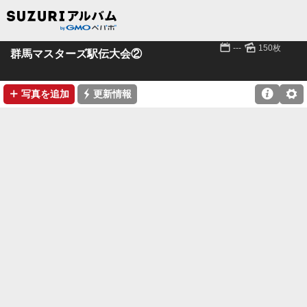
📅
🌄
---
150枚
群馬マスターズ駅伝大会②
➕
⚡

⚙
写真を追加
更新情報