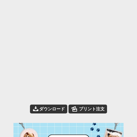
📥
🌄
ダウンロード
プリント注文