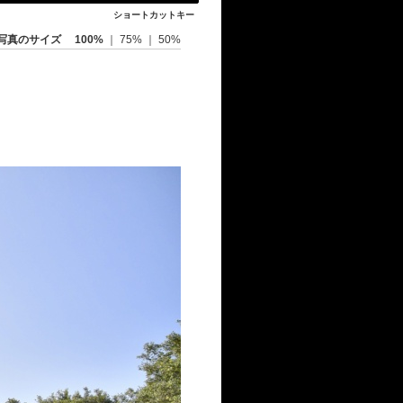
ショートカットキー
写真のサイズ
100%
｜
75%
｜
50%