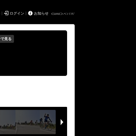


得
ログイン
お知らせ
ンで見る