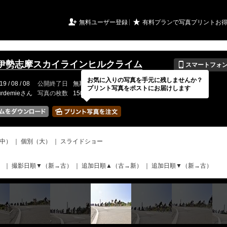
URIアルバム

★
無料ユーザー登録
有料プランで写真プリントお
📱
伊勢志摩スカイラインヒルクライム
スマートフォ
お気に入りの写真を手元に残しませんか？
19 / 08 / 08
公開終了日
無期限
イベントの期間
---
プリント写真をポストにお届けします
urdemieさん
写真の枚数
150 / 150枚
中）
｜
個別（大）
｜
スライドショー
）
｜
撮影日順▼（新→古）
｜
追加日順▲（古→新）
｜
追加日順▼（新→古）