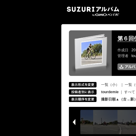
SUZ
第６回
作成日
20
管理者
to
一覧（小）
｜
一覧（
tourdemie
｜
すべて
撮影日順▲（古→新