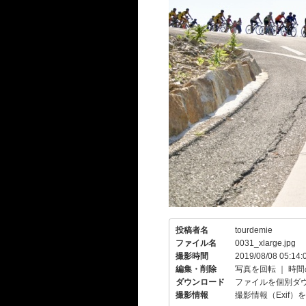
投稿者名
tourdemie
ファイル名
0031_xlarge.jpg
撮影時間
2019/08/08 05:14:
編集・削除
写真を回転
｜
時間
ダウンロード
ファイルを個別ダ
撮影情報
撮影情報（Exif）