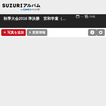
📅
🌄
---
54枚
秋季大会2016 準決勝 宮和学童（vs寺井）
➕
⚡

⚙
写真を追加
更新情報