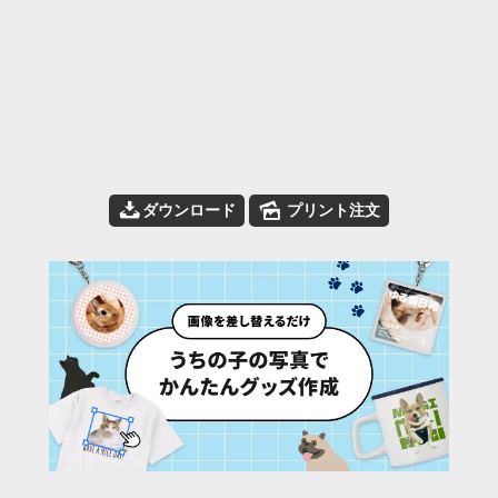
📥
🌄
ダウンロード
プリント注文