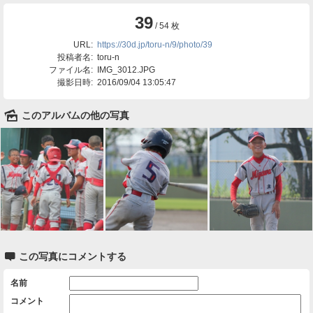
39
/ 54 枚
URL:
https://30d.jp/toru-n/9/photo/39
投稿者名:
toru-n
ファイル名:
IMG_3012.JPG
撮影日時:
2016/09/04 13:05:47
🌄
このアルバムの他の写真

この写真にコメントする
名前
コメント