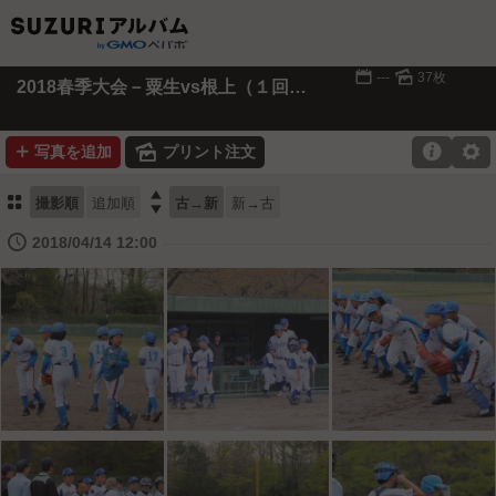
📅
🌄
---
37枚
2018春季大会－粟生vs根上（１回戦）
➕
🌄

⚙
写真を追加
プリント注文
⚏

撮影順
追加順
古→新
新→古
🕔
2018/04/14 12:00