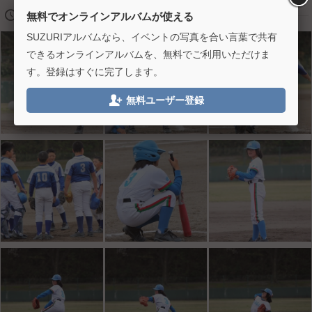
🕔
2018/04/14 13:00
無料でオンラインアルバムが使える
SUZURIアルバムなら、イベントの写真を合い言葉で共有
できるオンラインアルバムを、無料でご利用いただけま
す。登録はすぐに完了します。

無料ユーザー登録