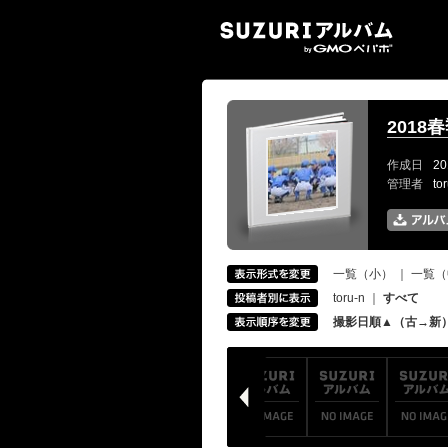
SUZ
201
作成日
20
管理者
to
一覧（小）
｜
一覧（
toru-n
｜
すべて
撮影日順▲（古→新