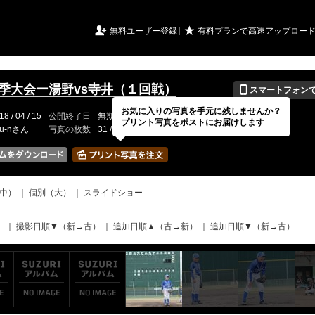
URIアルバム

★
無料ユーザー登録
有料プランで高速アップロー
📱
8春季大会ー湯野vs寺井（１回戦）
スマートフォン
お気に入りの写真を手元に残しませんか？
18 / 04 / 15
公開終了日
無期限
イベントの期間
---
プリント写真をポストにお届けします
ru-nさん
写真の枚数
31 / 2000枚
中）
｜
個別（大）
｜
スライドショー
）
｜
撮影日順▼（新→古）
｜
追加日順▲（古→新）
｜
追加日順▼（新→古）