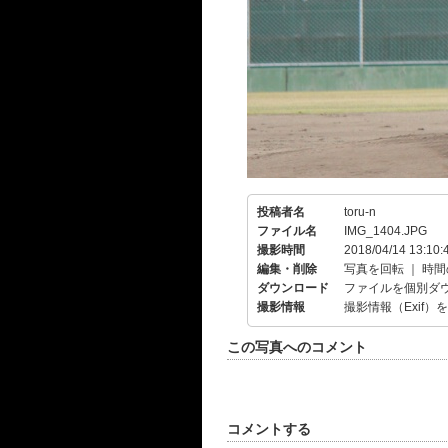
投稿者名
toru-n
ファイル名
IMG_1404.JPG
撮影時間
2018/04/14 13:10:
編集・削除
写真を回転
｜
時間
ダウンロード
ファイルを個別ダ
撮影情報
撮影情報（Exif）
この写真へのコメント
コメントする