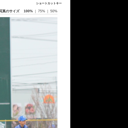
ショートカットキー
写真のサイズ
100%
｜
75%
｜
50%