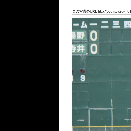
この写真のURL
http://30d.jp/toru-n/8