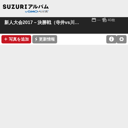
📅
🌄
---
40枚
新人大会2017－決勝戦（寺井vs川北町）
➕
⚡

⚙
写真を追加
更新情報