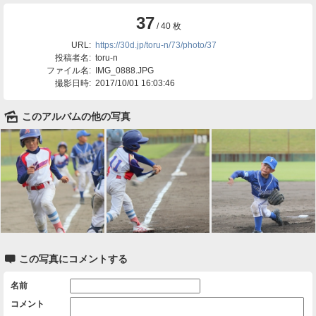
37
/ 40 枚
URL:
https://30d.jp/toru-n/73/photo/37
投稿者名:
toru-n
ファイル名:
IMG_0888.JPG
撮影日時:
2017/10/01 16:03:46
🌄
このアルバムの他の写真

この写真にコメントする
名前
コメント