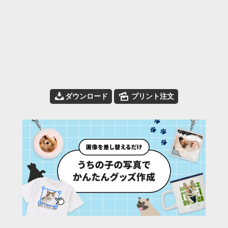
📥
🌄
ダウンロード
プリント注文