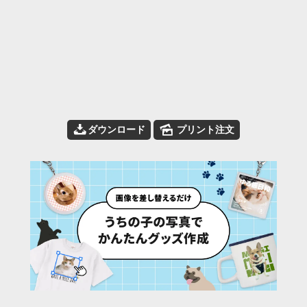
📥
🌄
ダウンロード
プリント注文