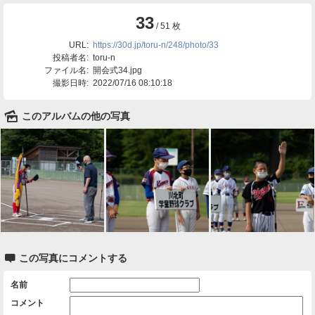
33
/ 51 枚
URL:
https://30d.jp/toru-n/248/photo/33
投稿者名:
toru-n
ファイル名:
開会式34.jpg
撮影日時:
2022/07/16 08:10:18
🌄
このアルバムの他の写真

この写真にコメントする
名前
コメント