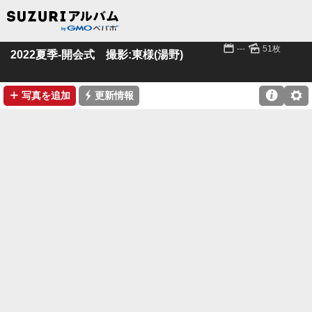
📅
🌄
---
51枚
2022夏季-開会式 撮影:東様(湯野)
➕
⚡

⚙
写真を追加
更新情報