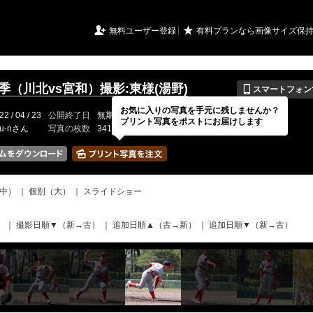
URIアルバム

★
無料ユーザー登録
有料プランなら画像サイズ保
📱
春季（川北vs宮和）撮影:東様(湯野)
スマートフォン
お気に入りの写真を手元に残しませんか？
22 / 04 / 23
公開終了日
無期限
イベントの期間
---
プリント写真をポストにお届けします
ru-nさん
写真の枚数
341 / 2000枚
中）
｜
個別（大）
｜
スライドショー
）
｜
撮影日順▼（新→古）
｜
追加日順▲（古→新）
｜
追加日順▼（新→古）