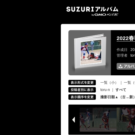
SUZ
2022
作成日
20
管理者
to
一覧（小）
｜
一覧（
toru-n
｜
すべて
撮影日順▲（古→新