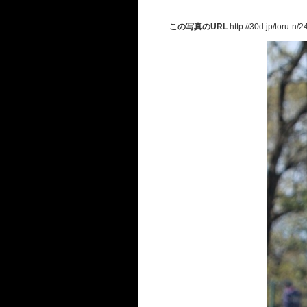
この写真のURL
http://30d.jp/toru-n/