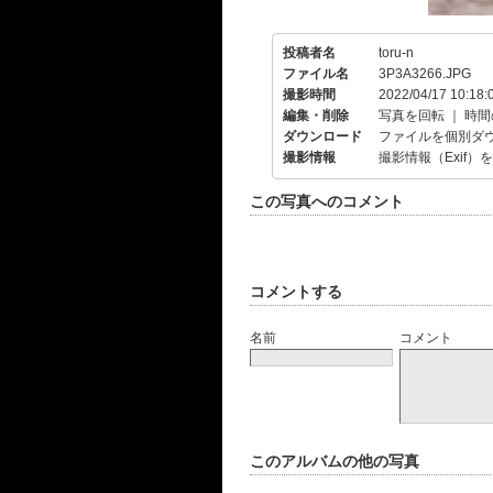
投稿者名
toru-n
ファイル名
3P3A3266.JPG
撮影時間
2022/04/17 10:18:
編集・削除
写真を回転
｜
時間
ダウンロード
ファイルを個別ダ
撮影情報
撮影情報（Exif）
この写真へのコメント
コメントする
名前
コメント
このアルバムの他の写真