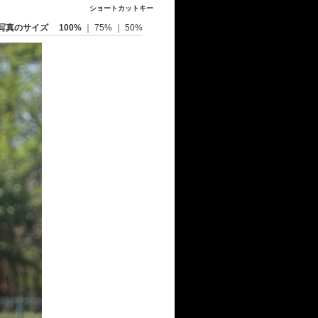
ショートカットキー
写真のサイズ
100%
｜
75%
｜
50%