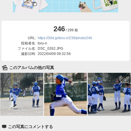
246
/ 299 枚
URL:
https://30d.jp/toru-n/239/photo/246
投稿者名:
toru-n
ファイル名:
DSC_0262.JPG
撮影日時:
2022/04/09 09:32:56
🌄
このアルバムの他の写真

この写真にコメントする