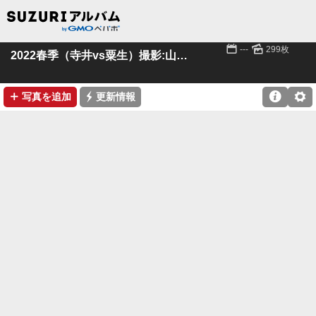
📅
🌄
---
299枚
2022春季（寺井vs粟生）撮影:山本様(粟生)
➕
⚡

⚙
写真を追加
更新情報