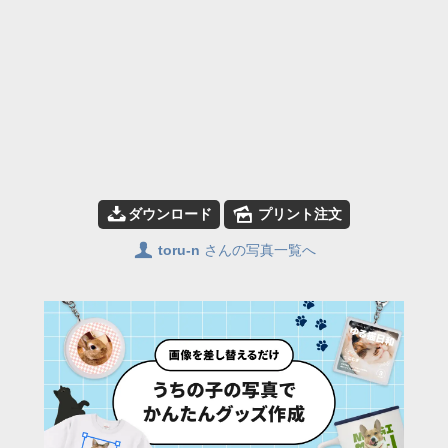
📥
🌄
ダウンロード
プリント注文
👤
toru-n
さんの写真一覧へ