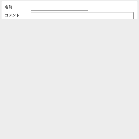
名前
コメント
削除用パスワード

一覧に戻る
Android™ アプリのインストール
Android™ からオンラインアルバムの作成・編
集、共有ができます。
インストール