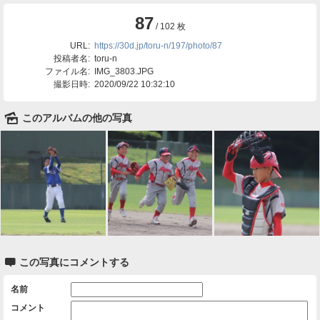
87
/ 102 枚
URL:
https://30d.jp/toru-n/197/photo/87
投稿者名:
toru-n
ファイル名:
IMG_3803.JPG
撮影日時:
2020/09/22 10:32:10
🌄
このアルバムの他の写真

この写真にコメントする
名前
コメント