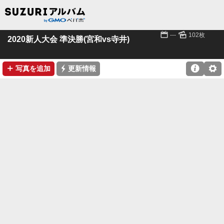
📅
🌄
---
102枚
2020新人大会 準決勝(宮和vs寺井)
➕
⚡

⚙
写真を追加
更新情報