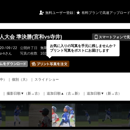
URIアルバム

★
無料ユーザー登録
有料プランで高速アップロー
📱
新人大会 準決勝(宮和vs寺井)
スマートフォンで見
お気に入りの写真を手元に残しませんか？
20 / 09 / 22
公開終了日
無期限
イベントの期間
---
プリント写真をポストにお届けします
ru-nさん
写真の枚数
102 / 2000枚
中）
｜
個別（大）
｜
スライドショー
）
｜
撮影日順▼（新→古）
｜
追加日順▲（古→新）
｜
追加日順▼（新→古）