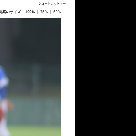
ショートカットキー
写真のサイズ
100%
｜
75%
｜
50%