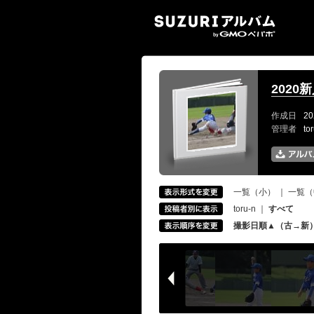
SUZ
2020
作成日
20
管理者
to
一覧（小）
｜
一覧（
toru-n
｜
すべて
撮影日順▲（古→新