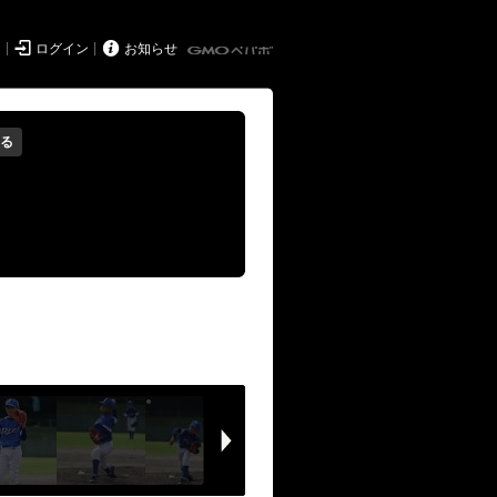


ド
ログイン
お知らせ
る