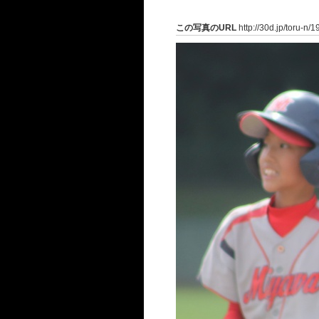
この写真のURL
http://30d.jp/toru-n/