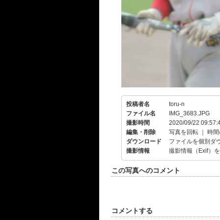
投稿者名
toru-n
ファイル名
IMG_3683.JPG
撮影時間
2020/09/22 09:57:
編集・削除
写真を回転
｜
時間
ダウンロード
ファイルを個別ダ
撮影情報
撮影情報（Exif）
この写真へのコメント
コメントする