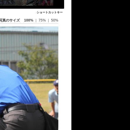
ショートカットキー
写真のサイズ
100%
｜
75%
｜
50%