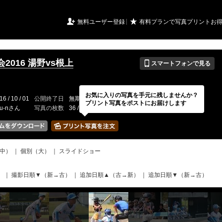
URIアルバム

★
無料ユーザー登録
有料プランで写真プリントお
📱
2016 湯野vs根上
スマートフォンで見る
お気に入りの写真を手元に残しませんか？
16 / 10 / 01
公開終了日
無期限
イベントの期間
---
プリント写真をポストにお届けします
ru-nさん
写真の枚数
36 / 2000枚
中）
｜
個別（大）
｜
スライドショー
）
｜
撮影日順▼（新→古）
｜
追加日順▲（古→新）
｜
追加日順▼（新→古）