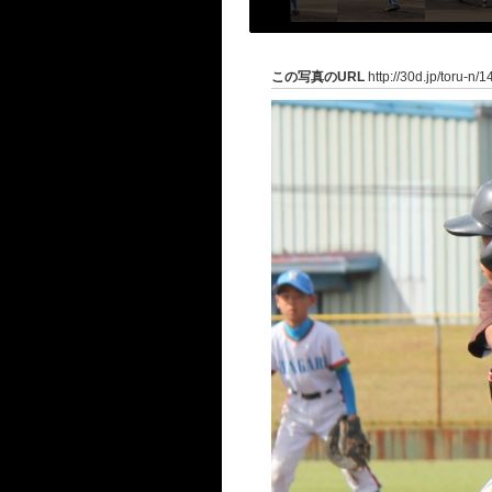
この写真のURL
http://30d.jp/toru-n/1