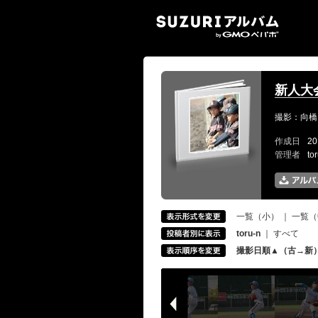
SUZ
新人大会
撮影：向橋
作成日
20
管理者
to
一覧（小）
｜
一覧（
toru-n
｜
すべて
撮影日順▲（古→新