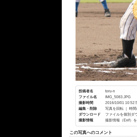
投稿者名
toru-n
ファイル名
IMG_5083.JPG
撮影時間
2016/10/01 10:52:
編集・削除
写真を回転
｜
時間
ダウンロード
ファイルを個別ダ
撮影情報
撮影情報（Exif）
この写真へのコメント