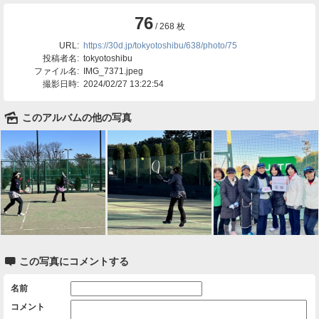
76
/ 268 枚
URL:
https://30d.jp/tokyotoshibu/638/photo/75
投稿者名:
tokyotoshibu
ファイル名:
IMG_7371.jpeg
撮影日時:
2024/02/27 13:22:54
🌄
このアルバムの他の写真

この写真にコメントする
名前
コメント