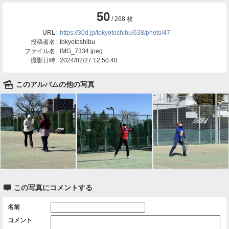
50
/ 268 枚
URL:
https://30d.jp/tokyotoshibu/638/photo/47
投稿者名:
tokyotoshibu
ファイル名:
IMG_7334.jpeg
撮影日時:
2024/02/27 12:50:48
🌄
このアルバムの他の写真

この写真にコメントする
名前
コメント